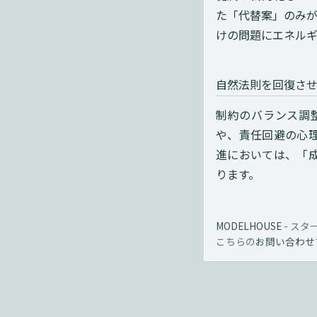
た「代替案」のみ
けの問題にエネル
自然法則を回復さ
制約のバランス調
や、責任回避の心
進においては、「
ります。
MODELHOUSE
-
スタ
こちらの
お問い合わせ