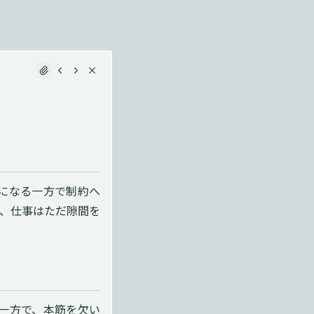
になる一方で制約へ
、仕事はただ隙間を
一方で、本筋を欠い